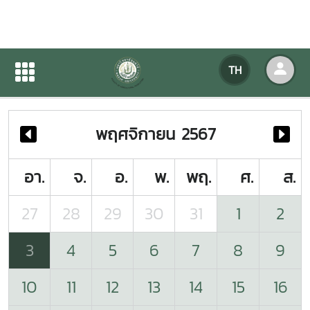
ปฏิทินกิจกรรมของหน่วยงาน
TH
หน้าแรก
ปฏิทินกิจกรรมของหน่วยงาน
พฤศจิกายน 2567
อา.
จ.
อ.
พ.
พฤ.
ศ.
ส.
27
28
29
30
31
1
2
3
4
5
6
7
8
9
10
11
12
13
14
15
16