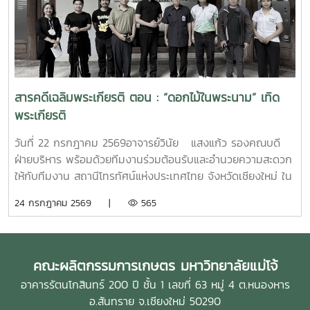
งานขององค์กร อันจะนำไปสู่การพัฒนาการบริหารจัดการของ
มหาวิทยาลัยให้มีประสิทธิภาพ โปร่งใส และพร้อมรับการ
เปลี่ยนแปลงในทุกมิติ
สารคดีเฉลิมพระเกียรติ ตอน : “ดอกไม้ในพระนาม” เทิด
พระเกียรติ
วันที่ 22 กรกฎาคม 2569อาจารย์วินัย แสงแก้ว รองคณบดี
ฝ่ายบริหาร พร้อมด้วยทีมงานร่วมต้อนรับและอำนวยความสะดวก
ให้กับทีมงาน สถานีโทรทัศน์แห่งประเทศไทย จังหวัดเชียงใหม่ ใน
การถ่ายทำรายการสารคดีเฉลิมพระเกียรติ ตอน : “ดอกไม้ใน
24 กรกฎาคม 2569 |
565
พระนาม” เทิดพระเกียรติ สมเด็จพระพันปีหลวง สมเด็จพระนาง
เจ้าสิริกิตติ์ พระบรมราชินีนาถ พระบรมราชชนนีพันปีหลวง โดย
ได้เข้าถ่ายทำการดำเนินงานของโครงการคืนชีวิตกล้วยไม้ไทยสู่
ไพรพฤกษ์ อันเนื่องมาจากพระราชดำริ ในโอกาสเดียวกันนี้ได้รับ
คณะผลิตกรรมการเกษตร มหาวิทยาลัยแม่โจ้
เกียรติจากผู้ช่วยศาสตราจารย์ ดร.ประพันธ์ โอสถาพันธุ์ อดีต
อาคารรัตนโกสินทร์ 200 ปี ชั้น 1 เลขที่ 63 หมู่ 4 ต.หนองหาร
คณบดีคณะผลิตกรรมการเกษตรได้ให้ข้อมูลเกี่ยวกับประวัติความ
อ.สันทราย จ.เชียงใหม่ 50290
เป็นมา และรายละเอียดต่างๆ เกี่ยวกับโครงการคืนชีวิตกล้วยไม้