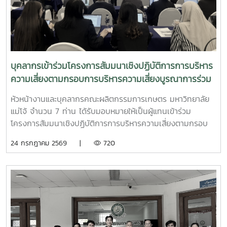
รองศาสตราจารย์ ดร.สมเกียรติ อินทสิงห์ และ ผู้ช่วย
ศาสตราจารย์ ดร.น้ำผึ้ง อินทะเนตร เป็นวิทยากร ให้ข้อเสนอแนะ
และร่วมวิพากษ์รายงานการประเมินตนเองอย่างเข้มข้น โดย
ถ่ายทอดแนวคิด แนวทาง และประสบการณ์ในการพัฒนารายงาน
ให้มีความครบถ้วน เชื่อมโยงกระบวนการดำเนินงานกับผลลัพธ์
ตามเกณฑ์ EdPEx อย่างเป็นระบบ โอกาสนี้ รองศาสตราจารย์
บุคลากรเข้าร่วมโครงการสัมมนาเชิงปฏิบัติการการบริหาร
ดร.พุฒิสรรค์ เครือคำ คณบดีคณะผลิตกรรมการเกษตร พร้อม
ความเสี่ยงตามกรอบการบริหารความเสี่ยงบูรณาการร่วม
ด้วยคณะผู้บริหาร และบุคลากรผู้รับผิดชอบในแต่ละหมวดเกณฑ์
กับกลยุทธ์และผลการปฏิบัติงานขององค์กรมหาวิทยาลัย
ได้ร่วมแลกเปลี่ยนความคิดเห็น รับฟังข้อเสนอแนะ และปรับปรุง
หัวหน้างานและบุคลากรคณะผลิตกรรมการเกษตร มหาวิทยาลัย
แม่โจ้ ประจำปีงบประมาณ 2569
เนื้อหารายงาน เพื่อสะท้อนศักยภาพและผลการดำเนินงานของ
แม่โจ้ จำนวน 7 ท่าน ได้รับมอบหมายให้เป็นผู้แทนเข้าร่วม
คณะได้อย่างมีประสิทธิภาพ พร้อมนำข้อเสนอแนะไปพัฒนาการ
โครงการสัมมนาเชิงปฏิบัติการการบริหารความเสี่ยงตามกรอบ
ดำเนินงานตามพันธกิจของคณะให้เกิดผลอย่างเป็นรูปธรรม อัน
การบริหารความเสี่ยงบูรณาการร่วมกับกลยุทธ์และผลการปฏิบัติ
24 กรกฎาคม 2569 |
720
จะนำไปสู่การยกระดับคุณภาพการศึกษาและการบริหารจัดการ
งานขององค์กรมหาวิทยาลัยแม่โจ้ ประจำปีงบประมาณ 2569
องค์กรสู่ความเป็นเลิศอย่างยั่งยืน
ระหว่างวันที่ วันที่ 23–24 กรกฎาคม 2569 ณ โรงแรมวินทรี
รีสอร์ท จังหวัดเชียงใหม่การอบรมครั้งนี้ได้รับเกียรติจาก ดร.อวิ
รุทธ์ ฉัตรมาลาทอง ศูนย์บริหารความเสี่ยง จุฬาลงกรณ์
มหาวิทยาลัย เป็นวิทยากรถ่ายทอดองค์ความรู้ แนวคิด และแนว
ปฏิบัติด้านการบริหารความเสี่ยง เพื่อเสริมสร้างความเข้าใจในกา
รบูรณาการการบริหารความเสี่ยงเข้ากับกลยุทธ์และผลการปฏิบัติ