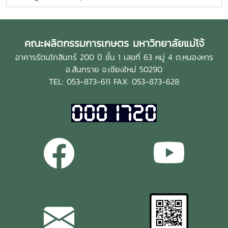
พระนาม” เทิดพระเกียรติ สมเด็จพระพันปีหลวง สมเด็จพระนาง
เจ้าสิริกิตติ์ พระบรมราชินีนาถ พระบรมราชชนนีพันปีหลวง โดย
ได้เข้าถ่ายทำการดำเนินงานของโครงการคืนชีวิตกล้วยไม้ไทยสู่
ไพรพฤกษ์ อันเนื่องมาจากพระราชดำริ ในโอกาสเดียวกันนี้ได้รับ
คณะผลิตกรรมการเกษตร มหาวิทยาลัยแม่โจ้
เกียรติจากผู้ช่วยศาสตราจารย์ ดร.ประพันธ์ โอสถาพันธุ์ อดีต
อาคารรัตนโกสินทร์ 200 ปี ชั้น 1 เลขที่ 63 หมู่ 4 ต.หนองหาร
คณบดีคณะผลิตกรรมการเกษตรได้ให้ข้อมูลเกี่ยวกับประวัติความ
อ.สันทราย จ.เชียงใหม่ 50290
เป็นมา และรายละเอียดต่างๆ เกี่ยวกับโครงการคืนชีวิตกล้วยไม้
TEL: 053-873-611 FAX: 053-873-628
ไทยฯ