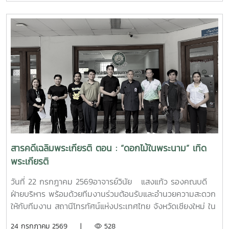
องค์กรสู่ความเป็นเลิศอย่างยั่งยืน
ระหว่างวันที่ วันที่ 23–24 กรกฎาคม 2569 ณ โรงแรมวินทรี
รีสอร์ท จังหวัดเชียงใหม่การอบรมครั้งนี้ได้รับเกียรติจาก ดร.อวิ
รุทธ์ ฉัตรมาลาทอง ศูนย์บริหารความเสี่ยง จุฬาลงกรณ์
มหาวิทยาลัย เป็นวิทยากรถ่ายทอดองค์ความรู้ แนวคิด และแนว
ปฏิบัติด้านการบริหารความเสี่ยง เพื่อเสริมสร้างความเข้าใจในกา
รบูรณาการการบริหารความเสี่ยงเข้ากับกลยุทธ์และผลการปฏิบัติ
งานขององค์กร อันจะนำไปสู่การพัฒนาการบริหารจัดการของ
มหาวิทยาลัยให้มีประสิทธิภาพ โปร่งใส และพร้อมรับการ
เปลี่ยนแปลงในทุกมิติ
สารคดีเฉลิมพระเกียรติ ตอน : “ดอกไม้ในพระนาม” เทิด
พระเกียรติ
วันที่ 22 กรกฎาคม 2569อาจารย์วินัย แสงแก้ว รองคณบดี
ฝ่ายบริหาร พร้อมด้วยทีมงานร่วมต้อนรับและอำนวยความสะดวก
ให้กับทีมงาน สถานีโทรทัศน์แห่งประเทศไทย จังหวัดเชียงใหม่ ใน
การถ่ายทำรายการสารคดีเฉลิมพระเกียรติ ตอน : “ดอกไม้ใน
24 กรกฎาคม 2569 |
528