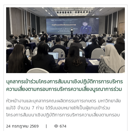
ตามเกณฑ์คุณภาพการศึกษาเพื่อการดำเนินการที่เป็นเลิศ
(EdPEx) ประจำปีการศึกษา 2568 ณ ห้องประชุมเอื้องเสือแผ้ว
น้อย 2 ชั้น 2 อาคารเฉลิมพระเกียรติสมเด็จพระศรีนครินทร์ เพื่อ
เตรียมความพร้อมและพัฒนาคุณภาพรายงานการประเมินตนเอง
ให้มีความสมบูรณ์ สอดคล้องกับเกณฑ์ EdPEx ก่อนเข้าสู่
กระบวนการประเมิน การจัดกิจกรรมในครั้งนี้ได้รับเกียรติจาก
รองศาสตราจารย์ ดร.สมเกียรติ อินทสิงห์ และ ผู้ช่วย
ศาสตราจารย์ ดร.น้ำผึ้ง อินทะเนตร เป็นวิทยากร ให้ข้อเสนอแนะ
และร่วมวิพากษ์รายงานการประเมินตนเองอย่างเข้มข้น โดย
ถ่ายทอดแนวคิด แนวทาง และประสบการณ์ในการพัฒนารายงาน
ให้มีความครบถ้วน เชื่อมโยงกระบวนการดำเนินงานกับผลลัพธ์
ตามเกณฑ์ EdPEx อย่างเป็นระบบ โอกาสนี้ รองศาสตราจารย์
บุคลากรเข้าร่วมโครงการสัมมนาเชิงปฏิบัติการการบริหาร
ดร.พุฒิสรรค์ เครือคำ คณบดีคณะผลิตกรรมการเกษตร พร้อม
ความเสี่ยงตามกรอบการบริหารความเสี่ยงบูรณาการร่วม
ด้วยคณะผู้บริหาร และบุคลากรผู้รับผิดชอบในแต่ละหมวดเกณฑ์
กับกลยุทธ์และผลการปฏิบัติงานขององค์กรมหาวิทยาลัย
ได้ร่วมแลกเปลี่ยนความคิดเห็น รับฟังข้อเสนอแนะ และปรับปรุง
หัวหน้างานและบุคลากรคณะผลิตกรรมการเกษตร มหาวิทยาลัย
แม่โจ้ ประจำปีงบประมาณ 2569
เนื้อหารายงาน เพื่อสะท้อนศักยภาพและผลการดำเนินงานของ
แม่โจ้ จำนวน 7 ท่าน ได้รับมอบหมายให้เป็นผู้แทนเข้าร่วม
คณะได้อย่างมีประสิทธิภาพ พร้อมนำข้อเสนอแนะไปพัฒนาการ
โครงการสัมมนาเชิงปฏิบัติการการบริหารความเสี่ยงตามกรอบ
ดำเนินงานตามพันธกิจของคณะให้เกิดผลอย่างเป็นรูปธรรม อัน
การบริหารความเสี่ยงบูรณาการร่วมกับกลยุทธ์และผลการปฏิบัติ
24 กรกฎาคม 2569 |
674
จะนำไปสู่การยกระดับคุณภาพการศึกษาและการบริหารจัดการ
งานขององค์กรมหาวิทยาลัยแม่โจ้ ประจำปีงบประมาณ 2569