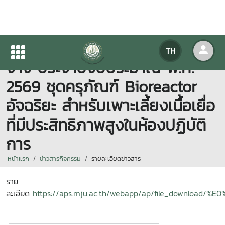
ประกาศเผยแพร่แผนการจัดซื้อจัด
TH
จ้าง ประจำปีงบประมาณ พ.ศ.
2569 ชุดครุภัณฑ์ Bioreactor
อัจฉริยะ สำหรับเพาะเลี้ยงเนื้อเยื่อ
ที่มีประสิทธิภาพสูงในห้องปฏิบัติ
การ
หน้าแรก
ข่าวสารกิจกรรม
รายละเอียดข่าวสาร
ราย
ละเอียด
https://aps.mju.ac.th/webapp/ap/file_do