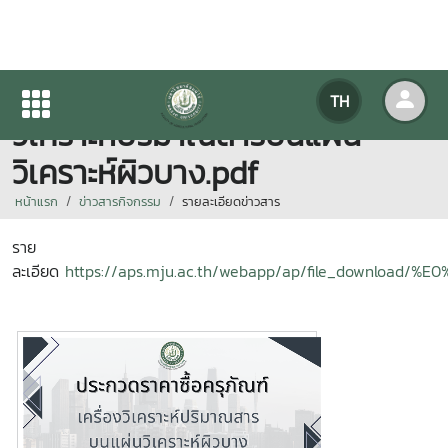
ประกวดราคาซื้อครุภัณฑ์ เครื่อง
TH
วิเคราะห์ปริมาณสารบนแผ่น
วิเคราะห์ผิวบาง.pdf
หน้าแรก
ข่าวสารกิจกรรม
รายละเอียดข่าวสาร
ราย
ละเอียด
https://aps.mju.ac.th/webapp/ap/file_do