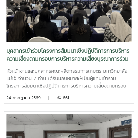
กระบวนการประเมิน การจัดกิจกรรมในครั้งนี้ได้รับเกียรติจาก
รองศาสตราจารย์ ดร.สมเกียรติ อินทสิงห์ และ ผู้ช่วย
ศาสตราจารย์ ดร.น้ำผึ้ง อินทะเนตร เป็นวิทยากร ให้ข้อเสนอแนะ
และร่วมวิพากษ์รายงานการประเมินตนเองอย่างเข้มข้น โดย
ถ่ายทอดแนวคิด แนวทาง และประสบการณ์ในการพัฒนารายงาน
ให้มีความครบถ้วน เชื่อมโยงกระบวนการดำเนินงานกับผลลัพธ์
ตามเกณฑ์ EdPEx อย่างเป็นระบบ โอกาสนี้ รองศาสตราจารย์
บุคลากรเข้าร่วมโครงการสัมมนาเชิงปฏิบัติการการบริหาร
ดร.พุฒิสรรค์ เครือคำ คณบดีคณะผลิตกรรมการเกษตร พร้อม
ความเสี่ยงตามกรอบการบริหารความเสี่ยงบูรณาการร่วม
ด้วยคณะผู้บริหาร และบุคลากรผู้รับผิดชอบในแต่ละหมวดเกณฑ์
กับกลยุทธ์และผลการปฏิบัติงานขององค์กรมหาวิทยาลัย
ได้ร่วมแลกเปลี่ยนความคิดเห็น รับฟังข้อเสนอแนะ และปรับปรุง
หัวหน้างานและบุคลากรคณะผลิตกรรมการเกษตร มหาวิทยาลัย
แม่โจ้ ประจำปีงบประมาณ 2569
เนื้อหารายงาน เพื่อสะท้อนศักยภาพและผลการดำเนินงานของ
แม่โจ้ จำนวน 7 ท่าน ได้รับมอบหมายให้เป็นผู้แทนเข้าร่วม
คณะได้อย่างมีประสิทธิภาพ พร้อมนำข้อเสนอแนะไปพัฒนาการ
โครงการสัมมนาเชิงปฏิบัติการการบริหารความเสี่ยงตามกรอบ
ดำเนินงานตามพันธกิจของคณะให้เกิดผลอย่างเป็นรูปธรรม อัน
การบริหารความเสี่ยงบูรณาการร่วมกับกลยุทธ์และผลการปฏิบัติ
24 กรกฎาคม 2569 |
661
จะนำไปสู่การยกระดับคุณภาพการศึกษาและการบริหารจัดการ
งานขององค์กรมหาวิทยาลัยแม่โจ้ ประจำปีงบประมาณ 2569
องค์กรสู่ความเป็นเลิศอย่างยั่งยืน
ระหว่างวันที่ วันที่ 23–24 กรกฎาคม 2569 ณ โรงแรมวินทรี
รีสอร์ท จังหวัดเชียงใหม่การอบรมครั้งนี้ได้รับเกียรติจาก ดร.อวิ
รุทธ์ ฉัตรมาลาทอง ศูนย์บริหารความเสี่ยง จุฬาลงกรณ์
มหาวิทยาลัย เป็นวิทยากรถ่ายทอดองค์ความรู้ แนวคิด และแนว
ปฏิบัติด้านการบริหารความเสี่ยง เพื่อเสริมสร้างความเข้าใจในกา