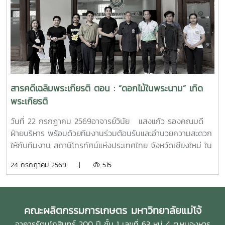
รบูรณาการการบริหารความเสี่ยงเข้ากับกลยุทธ์และผลการปฏิบัติ
งานขององค์กร อันจะนำไปสู่การพัฒนาการบริหารจัดการของ
มหาวิทยาลัยให้มีประสิทธิภาพ โปร่งใส และพร้อมรับการ
เปลี่ยนแปลงในทุกมิติ
สารคดีเฉลิมพระเกียรติ ตอน : “ดอกไม้ในพระนาม” เทิด
พระเกียรติ
วันที่ 22 กรกฎาคม 2569อาจารย์วินัย แสงแก้ว รองคณบดี
ฝ่ายบริหาร พร้อมด้วยทีมงานร่วมต้อนรับและอำนวยความสะดวก
ให้กับทีมงาน สถานีโทรทัศน์แห่งประเทศไทย จังหวัดเชียงใหม่ ใน
การถ่ายทำรายการสารคดีเฉลิมพระเกียรติ ตอน : “ดอกไม้ใน
24 กรกฎาคม 2569 |
515
พระนาม” เทิดพระเกียรติ สมเด็จพระพันปีหลวง สมเด็จพระนาง
เจ้าสิริกิตติ์ พระบรมราชินีนาถ พระบรมราชชนนีพันปีหลวง โดย
ได้เข้าถ่ายทำการดำเนินงานของโครงการคืนชีวิตกล้วยไม้ไทยสู่
ไพรพฤกษ์ อันเนื่องมาจากพระราชดำริ ในโอกาสเดียวกันนี้ได้รับ
คณะผลิตกรรมการเกษตร มหาวิทยาลัยแม่โจ้
เกียรติจากผู้ช่วยศาสตราจารย์ ดร.ประพันธ์ โอสถาพันธุ์ อดีต
อาคารรัตนโกสินทร์ 200 ปี ชั้น 1 เลขที่ 63 หมู่ 4 ต.หนองหาร