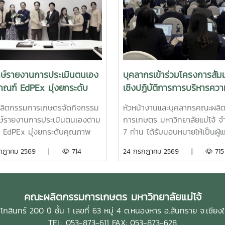
กษ์รายงานการประเมินตนเอง
บุคลากรเข้าร่วมโครงการสัม
กณฑ์ EdPEx มุ่งยกระดับ
เชิงปฏิบัติการการบริหารคว
พการศึกษาสู่ความเป็นเลิศ
เสี่ยงตามกรอบการบริหารค
ลิตกรรมการเกษตรจัดกิจกรรม
หัวหน้างานและบุคลากรคณะผลิ
เสี่ยงบูรณาการร่วมกับกลยุท
ษ์รายงานการประเมินตนเองตาม
การเกษตร มหาวิทยาลัยแม่โจ้ 
ผลการปฏิบัติงานขององค์กร
 EdPEx มุ่งยกระดับคุณภาพ
7 ท่าน ได้รับมอบหมายให้เป็นผู้แ
มหาวิทยาลัยแม่โจ้ ประจำ
ษาสู่ความเป็นเลิศ ระหว่างวันที่
ร่วม โครงการสัมมนาเชิงปฏิบัติ
รกฎาคม 2569 |
714
24 กรกฎาคม 2569 |
715
ปีงบประมาณ 2569
4 กรกฎาคม 2569 คณะ
การบริหารความเสี่ยงตามกรอบ
รรมการเกษตร มหาวิทยาลัยแม่
บริหารความเสี่ยงบูรณาการร่วม
ัดกิจกรรม วิพากษ์รายงานการ
กลยุทธ์และผลการปฏิบัติงานขอ
ินตนเอง (Self Assessment
องค์กรมหาวิทยาลัยแม่โจ้ ประจำ
คณะผลิตกรรมการเกษตร มหาวิทยาลัยแม่โจ้
t : SAR) ตามเกณฑ์คุณภาพ
ปีงบประมาณ 2569 ระหว่างวันที่ 
กสินทร์ 200 ปี ชั้น 1 เลขที่ 63 หมู่ 4 ต.หนองหาร อ.สันทราย จ.เชีย
ษาเพื่อการดำเนินการที่เป็นเลิศ
23–24 กรกฎาคม 2569 ณ โรง
TEL: 053-873-611 FAX: 053-873-628