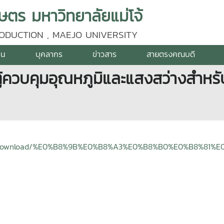
ร มหาวิทยาลัยแม่โจ้
ODUCTION , MAEJO UNIVERSITY
าน
บุคลากร
ข่าวสาร
สายตรงคณบดี
 ตู้ควบคุมอุณหภูมิและแสงสว่างสำ
/ap/file_download/%E0%B8%9B%E0%B8%A3%E0%B8%B0%