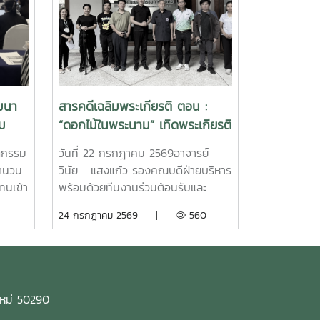
มนา
สารคดีเฉลิมพระเกียรติ ตอน :
าม
“ดอกไม้ในพระนาม” เทิดพระเกียรติ
วาม
ตกรรม
วันที่ 22 กรกฎาคม 2569อาจารย์
ธ์และ
จำนวน
วินัย แสงแก้ว รองคณบดีฝ่ายบริหาร
ทนเข้า
พร้อมด้วยทีมงานร่วมต้อนรับและ
การ
อำนวยความสะดวกให้กับทีมงาน สถานี
24 กรกฎาคม 2569 |
560
การ
โทรทัศน์แห่งประเทศไทย จังหวัด
กับ
เชียงใหม่ ในการถ่ายทำรายการสารคดี
ง
เฉลิมพระเกียรติ ตอน : “ดอกไม้ใน
พระนาม” เทิดพระเกียรติ สมเด็จพระ
วันที่
พันปีหลวง สมเด็จพระนางเจ้าสิริกิตติ์
งใหม่ 50290
แรมวิ
พระบรมราชินีนาถ พระบรมราชชนนี