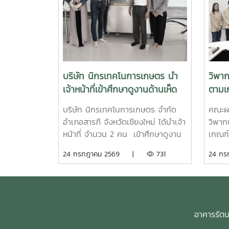
บริษัท นิกรเทคโนการเกษตร นำ
วิพา
เจ้าหน้าที่เข้าศึกษาดูงานด้านเห็ด
ตามเ
หลินจือและเห็ดสมุนไพร
คุณภา
บริษัท นิกรเทคโนการเกษตร จำกัด
คณะผ
อำเภอสารภี จังหวัดเชียงใหม่ ได้นำเจ้า
วิพาก
หน้าที่ จำนวน 2 คน เข้าศึกษาดูงาน
เกณฑ์
ด้านเห็ดหลินจือและเห็ดสมุนไพร เพื่อ
การศึก
24 กรกฎาคม 2569 |
731
24 ก
พัฒนาความรู้และเพิ่มศักยภาพการ
23–2
ผลิตเห็ดหลินจือและเห็ดสมุนไพร
ผลิตก
อินทรีย์ และนำความรู้ไปประยุกต์ใช้ใน
โจ้ จ
การวิจัย พัฒนาและต่อยอดผลิตภัณฑ์
ประเม
ให้มีคุณภาพและได้มาตรฐาน โดยมี
Repor
อาคารรัตนโ
นายปรัชา รัตนัง เป็นวิทยากรบรรยาย
การศึก