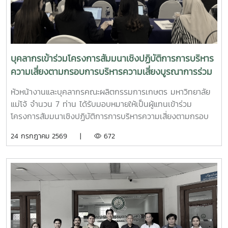
ศาสตราจารย์ ดร.น้ำผึ้ง อินทะเนตร เป็นวิทยากร ให้ข้อเสนอแนะ
และร่วมวิพากษ์รายงานการประเมินตนเองอย่างเข้มข้น โดย
ถ่ายทอดแนวคิด แนวทาง และประสบการณ์ในการพัฒนารายงาน
ให้มีความครบถ้วน เชื่อมโยงกระบวนการดำเนินงานกับผลลัพธ์
ตามเกณฑ์ EdPEx อย่างเป็นระบบ โอกาสนี้ รองศาสตราจารย์
บุคลากรเข้าร่วมโครงการสัมมนาเชิงปฏิบัติการการบริหาร
ดร.พุฒิสรรค์ เครือคำ คณบดีคณะผลิตกรรมการเกษตร พร้อม
ความเสี่ยงตามกรอบการบริหารความเสี่ยงบูรณาการร่วม
ด้วยคณะผู้บริหาร และบุคลากรผู้รับผิดชอบในแต่ละหมวดเกณฑ์
กับกลยุทธ์และผลการปฏิบัติงานขององค์กรมหาวิทยาลัย
ได้ร่วมแลกเปลี่ยนความคิดเห็น รับฟังข้อเสนอแนะ และปรับปรุง
หัวหน้างานและบุคลากรคณะผลิตกรรมการเกษตร มหาวิทยาลัย
แม่โจ้ ประจำปีงบประมาณ 2569
เนื้อหารายงาน เพื่อสะท้อนศักยภาพและผลการดำเนินงานของ
แม่โจ้ จำนวน 7 ท่าน ได้รับมอบหมายให้เป็นผู้แทนเข้าร่วม
คณะได้อย่างมีประสิทธิภาพ พร้อมนำข้อเสนอแนะไปพัฒนาการ
โครงการสัมมนาเชิงปฏิบัติการการบริหารความเสี่ยงตามกรอบ
ดำเนินงานตามพันธกิจของคณะให้เกิดผลอย่างเป็นรูปธรรม อัน
การบริหารความเสี่ยงบูรณาการร่วมกับกลยุทธ์และผลการปฏิบัติ
24 กรกฎาคม 2569 |
672
จะนำไปสู่การยกระดับคุณภาพการศึกษาและการบริหารจัดการ
งานขององค์กรมหาวิทยาลัยแม่โจ้ ประจำปีงบประมาณ 2569
องค์กรสู่ความเป็นเลิศอย่างยั่งยืน
ระหว่างวันที่ วันที่ 23–24 กรกฎาคม 2569 ณ โรงแรมวินทรี
รีสอร์ท จังหวัดเชียงใหม่การอบรมครั้งนี้ได้รับเกียรติจาก ดร.อวิ
รุทธ์ ฉัตรมาลาทอง ศูนย์บริหารความเสี่ยง จุฬาลงกรณ์
มหาวิทยาลัย เป็นวิทยากรถ่ายทอดองค์ความรู้ แนวคิด และแนว
ปฏิบัติด้านการบริหารความเสี่ยง เพื่อเสริมสร้างความเข้าใจในกา
รบูรณาการการบริหารความเสี่ยงเข้ากับกลยุทธ์และผลการปฏิบัติ
งานขององค์กร อันจะนำไปสู่การพัฒนาการบริหารจัดการของ