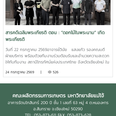
มหาวิทยาลัยให้มีประสิทธิภาพ โปร่งใส และพร้อมรับการ
เปลี่ยนแปลงในทุกมิติ
สารคดีเฉลิมพระเกียรติ ตอน : “ดอกไม้ในพระนาม” เทิด
พระเกียรติ
วันที่ 22 กรกฎาคม 2569อาจารย์วินัย แสงแก้ว รองคณบดี
ฝ่ายบริหาร พร้อมด้วยทีมงานร่วมต้อนรับและอำนวยความสะดวก
ให้กับทีมงาน สถานีโทรทัศน์แห่งประเทศไทย จังหวัดเชียงใหม่ ใน
การถ่ายทำรายการสารคดีเฉลิมพระเกียรติ ตอน : “ดอกไม้ใน
24 กรกฎาคม 2569 |
526
พระนาม” เทิดพระเกียรติ สมเด็จพระพันปีหลวง สมเด็จพระนาง
เจ้าสิริกิตติ์ พระบรมราชินีนาถ พระบรมราชชนนีพันปีหลวง โดย
ได้เข้าถ่ายทำการดำเนินงานของโครงการคืนชีวิตกล้วยไม้ไทยสู่
ไพรพฤกษ์ อันเนื่องมาจากพระราชดำริ ในโอกาสเดียวกันนี้ได้รับ
คณะผลิตกรรมการเกษตร มหาวิทยาลัยแม่โจ้
เกียรติจากผู้ช่วยศาสตราจารย์ ดร.ประพันธ์ โอสถาพันธุ์ อดีต
อาคารรัตนโกสินทร์ 200 ปี ชั้น 1 เลขที่ 63 หมู่ 4 ต.หนองหาร
คณบดีคณะผลิตกรรมการเกษตรได้ให้ข้อมูลเกี่ยวกับประวัติความ
อ.สันทราย จ.เชียงใหม่ 50290
เป็นมา และรายละเอียดต่างๆ เกี่ยวกับโครงการคืนชีวิตกล้วยไม้
TEL: 053-873-611 FAX: 053-873-628