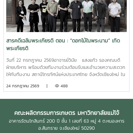
งานขององค์กร อันจะนำไปสู่การพัฒนาการบริหารจัดการของ
มหาวิทยาลัยให้มีประสิทธิภาพ โปร่งใส และพร้อมรับการ
เปลี่ยนแปลงในทุกมิติ
สารคดีเฉลิมพระเกียรติ ตอน : “ดอกไม้ในพระนาม” เทิด
พระเกียรติ
วันที่ 22 กรกฎาคม 2569อาจารย์วินัย แสงแก้ว รองคณบดี
ฝ่ายบริหาร พร้อมด้วยทีมงานร่วมต้อนรับและอำนวยความสะดวก
ให้กับทีมงาน สถานีโทรทัศน์แห่งประเทศไทย จังหวัดเชียงใหม่ ใน
การถ่ายทำรายการสารคดีเฉลิมพระเกียรติ ตอน : “ดอกไม้ใน
24 กรกฎาคม 2569 |
488
พระนาม” เทิดพระเกียรติ สมเด็จพระพันปีหลวง สมเด็จพระนาง
เจ้าสิริกิตติ์ พระบรมราชินีนาถ พระบรมราชชนนีพันปีหลวง โดย
ได้เข้าถ่ายทำการดำเนินงานของโครงการคืนชีวิตกล้วยไม้ไทยสู่
ไพรพฤกษ์ อันเนื่องมาจากพระราชดำริ ในโอกาสเดียวกันนี้ได้รับ
คณะผลิตกรรมการเกษตร มหาวิทยาลัยแม่โจ้
เกียรติจากผู้ช่วยศาสตราจารย์ ดร.ประพันธ์ โอสถาพันธุ์ อดีต
อาคารรัตนโกสินทร์ 200 ปี ชั้น 1 เลขที่ 63 หมู่ 4 ต.หนองหาร
คณบดีคณะผลิตกรรมการเกษตรได้ให้ข้อมูลเกี่ยวกับประวัติความ
อ.สันทราย จ.เชียงใหม่ 50290
เป็นมา และรายละเอียดต่างๆ เกี่ยวกับโครงการคืนชีวิตกล้วยไม้