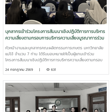
ศาสตราจารย์ ดร.น้ำผึ้ง อินทะเนตร เป็นวิทยากร ให้ข้อเสนอแนะ
และร่วมวิพากษ์รายงานการประเมินตนเองอย่างเข้มข้น โดย
ถ่ายทอดแนวคิด แนวทาง และประสบการณ์ในการพัฒนารายงาน
ให้มีความครบถ้วน เชื่อมโยงกระบวนการดำเนินงานกับผลลัพธ์
ตามเกณฑ์ EdPEx อย่างเป็นระบบ โอกาสนี้ รองศาสตราจารย์
บุคลากรเข้าร่วมโครงการสัมมนาเชิงปฏิบัติการการบริหาร
ดร.พุฒิสรรค์ เครือคำ คณบดีคณะผลิตกรรมการเกษตร พร้อม
ความเสี่ยงตามกรอบการบริหารความเสี่ยงบูรณาการร่วม
ด้วยคณะผู้บริหาร และบุคลากรผู้รับผิดชอบในแต่ละหมวดเกณฑ์
กับกลยุทธ์และผลการปฏิบัติงานขององค์กรมหาวิทยาลัย
ได้ร่วมแลกเปลี่ยนความคิดเห็น รับฟังข้อเสนอแนะ และปรับปรุง
หัวหน้างานและบุคลากรคณะผลิตกรรมการเกษตร มหาวิทยาลัย
แม่โจ้ ประจำปีงบประมาณ 2569
เนื้อหารายงาน เพื่อสะท้อนศักยภาพและผลการดำเนินงานของ
แม่โจ้ จำนวน 7 ท่าน ได้รับมอบหมายให้เป็นผู้แทนเข้าร่วม
คณะได้อย่างมีประสิทธิภาพ พร้อมนำข้อเสนอแนะไปพัฒนาการ
โครงการสัมมนาเชิงปฏิบัติการการบริหารความเสี่ยงตามกรอบ
ดำเนินงานตามพันธกิจของคณะให้เกิดผลอย่างเป็นรูปธรรม อัน
การบริหารความเสี่ยงบูรณาการร่วมกับกลยุทธ์และผลการปฏิบัติ
24 กรกฎาคม 2569 |
631
จะนำไปสู่การยกระดับคุณภาพการศึกษาและการบริหารจัดการ
งานขององค์กรมหาวิทยาลัยแม่โจ้ ประจำปีงบประมาณ 2569
องค์กรสู่ความเป็นเลิศอย่างยั่งยืน
ระหว่างวันที่ วันที่ 23–24 กรกฎาคม 2569 ณ โรงแรมวินทรี
รีสอร์ท จังหวัดเชียงใหม่การอบรมครั้งนี้ได้รับเกียรติจาก ดร.อวิ
รุทธ์ ฉัตรมาลาทอง ศูนย์บริหารความเสี่ยง จุฬาลงกรณ์
มหาวิทยาลัย เป็นวิทยากรถ่ายทอดองค์ความรู้ แนวคิด และแนว
ปฏิบัติด้านการบริหารความเสี่ยง เพื่อเสริมสร้างความเข้าใจในกา
รบูรณาการการบริหารความเสี่ยงเข้ากับกลยุทธ์และผลการปฏิบัติ