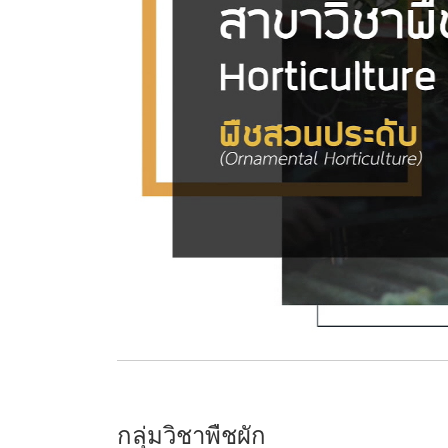
กลุ่มวิชาพืชผัก