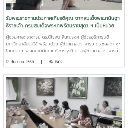
รับพระราชทานประกาศเกียรติคุณ จากสมเด็จพระกนิษฐา
ธิราชเจ้า กรมสมเด็จพระเทพรัตนราชสุดา ฯ เป็นหน่วย
งานที่ให้การสนับสนุนการบริจาคโลหิตให้แก่สภากาชาดไทย
ผู้ช่วยศาสตราจารย์ ดร.นิโรจน์ สินณรงค์ ผู้ช่วยอธิการบดี
มหาวิทยาลัยแม่โจ้ พร้อมด้วย ผู้ช่วยศาสตราจารย์ ดร.ชลลดา ชะ
โลมกลาง รองคณบดีคณะบริหารธุรกิจ และผู้ช่วยศาสตราจารย์
ดร.สุธีระ เหิมฮึก ผู้ช่วยคณบดีคณะผลิตกรรมการเกษตรฝ่าย
12 กันยายน 2568 |
1602
เทคโนโลยีและนวัตกรรม เป็นผู้แทนรับพระราชทานประกาศ
เกียรติคุณ จากสมเด็จพระกนิษฐาธิราชเจ้า กรมสมเด็จพระเทพ
รัตนราชสุดา ฯ สยามบรมราชกุมารี โดยมหาวิทยาลัยแม่โจ้ คณะ
บริหารธุรกิจ และคณะผลิตกรรมการเกษตรเป็นหน่วยงานที่ให้การ
สนับสนุนการบริจาคโลหิตให้แก่สภากาชาดไทย เหล่ากาชาด
จังหวัดภาค 10 ประจำปี 2561 – 2567 เมื่อวันพุธที่ 28
กุมภาพันธ์ 2567 ณ อุทยานหลวงราชพฤกษ์ ตำบลแม่เหียะ
อำเภอเมืองเชียงใหม่ จังหวัดเชียงใหม่