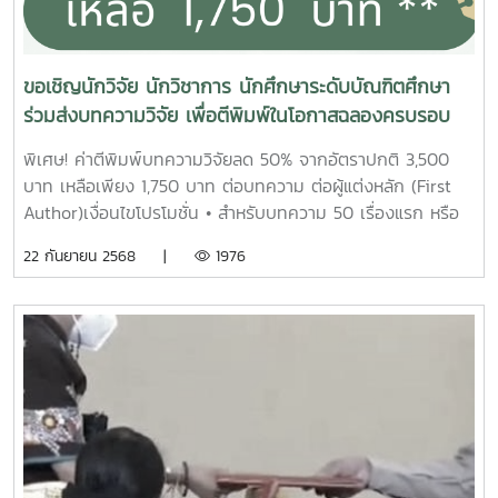
ขอเชิญนักวิจัย นักวิชาการ นักศึกษาระดับบัณฑิตศึกษา
ร่วมส่งบทความวิจัย เพื่อตีพิมพ์ในโอกาสฉลองครบรอบ
50 ปี
พิเศษ! ค่าตีพิมพ์บทความวิจัยลด 50% จากอัตราปกติ 3,500
บาท เหลือเพียง 1,750 บาท ต่อบทความ ต่อผู้แต่งหลัก (First
Author)เงื่อนไขโปรโมชั่น • สำหรับบทความ 50 เรื่องแรก หรือ
ภายในระยะเวลาโปรโมชั่น • ระหว่างวันที่ 1 ตุลาคม 2568 – 28
22 กันยายน 2568 |
1976
กุมภาพันธ์ 2569 เท่านั้น • ค่าตีพิมพ์ไม่ส่งผลต่อการพิจารณา
คุณภาพบทความสอบถามรายละเอียดเพิ่มเติมได้ที่ วารสาร
ผลิตกรรมการเกษตร (Maejo Journal of Agricultural
Production; MJAP) คณะผลิตกรรมการเกษตร มหาวิทยาลัยแม่
โจ้ จังหวัดเชียงใหม่ โทรศัพท์ : 053-873618