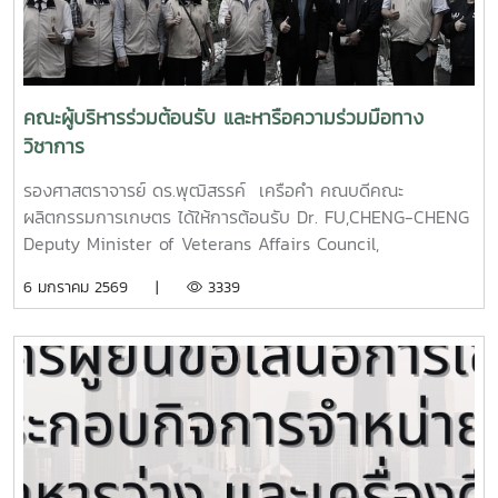
คณะผู้บริหารร่วมต้อนรับ และหารือความร่วมมือทาง
วิชาการ
รองศาสตราจารย์ ดร.พุฒิสรรค์ เครือคำ คณบดีคณะ
ผลิตกรรมการเกษตร ได้ให้การต้อนรับ Dr. FU,CHENG-CHENG
Deputy Minister of Veterans Affairs Council,
TAIWAN และหารือความร่วมมือทางวิชาการและวิจัย การแลก
6 มกราคม 2569 |
3339
เปลี่ยนนักศึกษาฝึกงานสหกิจศึกษาต่างประเทศ กับ Dr.
WANG,RAN-JUH Director of Qingjing Veterans Farm,
VAC TAIWAN เมื่อวันที่ 12 ธันวาคม 2568 ณ ห้องประชุม 1 ชั้น
2 อาคารรัตนโกสินทร์ 200 ปี จากนั้น เข้าเยี่ยมชมการจัดการไม้
ผล และศูนย์วิจัยและพัฒนาเกษตรธรรมชาติ โดยมีศาสตราจารย์
ดร.อานัฐ ตันโช หัวหน้าศูนย์ศูนย์วิจัยและพัฒนาเกษตร
ธรรมชาติ ให้การต้อนรับ